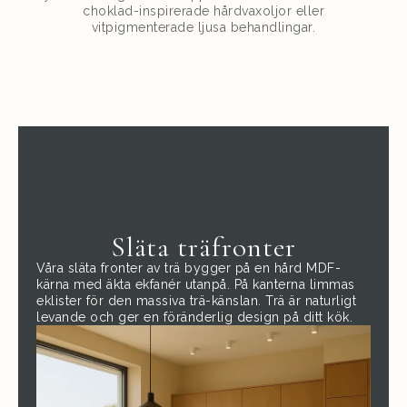
choklad-inspirerade hårdvaxoljor eller
vitpigmenterade ljusa behandlingar.
Släta träfronter
Våra släta fronter av trä bygger på en hård MDF-
kärna med äkta ekfanér utanpå. På kanterna limmas
eklister för den massiva trä-känslan. Trä är naturligt
levande och ger en föränderlig design på ditt kök.